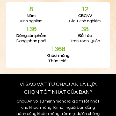
8
12
Năm
CBCNV
Kinh nghiệm
Giàu kinh nghiệm
136
38
Dòng sản phẩm
Đối tác
Đang phân phối
Trên toàn Quốc
1368
Khách hàng
Thân thiết
VÌ SAO VẬT TƯ CHÂU AN LÀ LỰA
CHỌN TỐT NHẤT CỦA BẠN?
Châu An với sứ mệnh mang lại giá trị tốt nhất
cho khách hàng, là một người bạn đồng
hành cùng khách hàng trên mọi dự án chúng