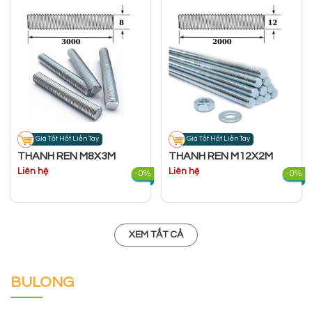
Giá Tốt Hốt Liền Tay
Giá Tốt Hốt Liền Tay
THANH REN M8X3M
THANH REN M12X2M
Liên hệ
Liên hệ
-0%
-0%
XEM TẤT CẢ
BULONG