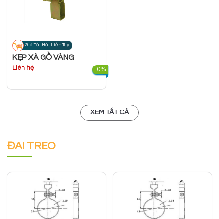
Giá Tốt Hốt Liền Tay
KẸP XÀ GỒ VÀNG
Liên hệ
-0%
XEM TẤT CẢ
ĐAI TREO