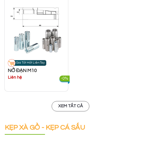
Giá Tốt Hốt Liền Tay
NỞ ĐẠN M10
Liên hệ
-0%
XEM TẤT CẢ
KẸP XÀ GỒ - KẸP CÁ SẤU