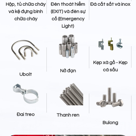
Hộp, tủ chữa cháy
Đèn thoát hiểm
Đá cắt sắt và inox
và kệ đựng bình
(EXIT) và đèn sự
chữa cháy
cố (Emergency
Light)
Kẹp xà gồ - Kẹp
cá sấu
Nở đạn
Ubolt
Đai treo
Thanh ren
Bulong