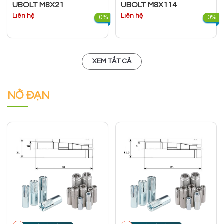
UBOLT M8X21
UBOLT M8X114
Liên hệ
Liên hệ
-0%
-0%
XEM TẤT CẢ
NỞ ĐẠN