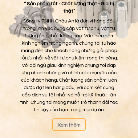
“ Sản phẩm tốt - Chất lượng thật - Giá trị
thật”
Công ty TNHH Châu An là đơn vị hàng đầu
trong lĩnh vực cung cấp vật tư phụ, vật tư
đường ống chất lượng cao. Với nhiều năm
kinh nghiệm trong ngành, chúng tôi tự hào
mang đến cho khách hàng những giải pháp
tối ưu nhất về vật tư phụ kiện trong thi công.
Với đội ngũ giàu kinh nghiệm chúng tôi đáp
ứng nhanh chóng và chính xác mọi yêu cầu
của khách hàng. Chất lượng sản phẩm luôn
được đặt lên hàng đầu, với cam kết cung
cấp dịch vụ tốt nhất và hỗ trợ kỹ thuật tận
tình. Chúng tôi mong muốn trở thành đối tác
tin cậy của bạn trong mọi dự án.
Xem thêm