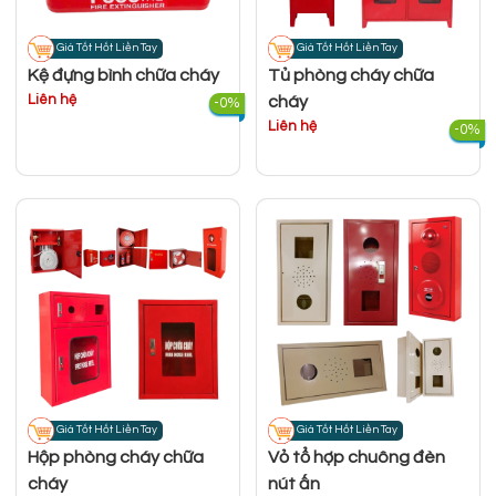
Giá Tốt Hốt Liền Tay
Giá Tốt Hốt Liền Tay
Kệ đựng bình chữa cháy
Tủ phòng cháy chữa
Liên hệ
cháy
-0%
Liên hệ
-0%
Giá Tốt Hốt Liền Tay
Giá Tốt Hốt Liền Tay
Hộp phòng cháy chữa
Vỏ tổ hợp chuông đèn
cháy
nút ấn