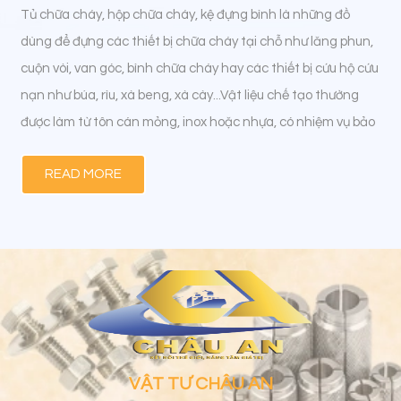
Tủ chữa cháy, hộp chữa cháy, kệ đựng bình là những đồ
dùng để đựng các thiết bị chữa cháy tại chỗ như lăng phun,
cuộn vòi, van góc, bình chữa cháy hay các thiết bị cứu hộ cứu
nạn như búa, rìu, xà beng, xà cày...Vật liệu chế tạo thường
được làm từ tôn cán mỏng, inox hoặc nhựa, có nhiệm vụ bảo
quản các thiết bị chữa cháy tại chỗ khỏi tác động từ môi
READ MORE
trường bên ngoài để đảm bảo tuổi thọ và khả năng làm việc
của cá thiết bị. Được sơn màu đỏ theo tiêu chuẩn của PCCC
để dễ nhận biết, kích thước và độ dày đa dạng tùy vào yêu
cầu và nhu cầu sử dụng.
VẬT TƯ CHÂU AN