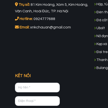
Hộp, tủ
Trụ sở:
81 Kim Hoàng, Xóm 5, Kim Hoàng,
Vân Canh, Hoài Đức, TP. Hà Nội
Đèn tho
Hotline:
0924777688
Đá cắt 
Email:
xnkchauan@gmail.com
Ubolt
Nở đạn
Kẹp xà 
Đai tre
Thanh 
Bulong
KẾT NỐI