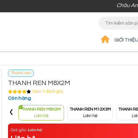
Châu An – Vật
GIỚI THIỆ
Thanh ren
THANH REN M8X2M
(Xem 1 đánh giá)
Còn hàng
‹
THANH REN M8X2M
THANH REN M12X3M
THANH R
Liên hệ
Liên hệ
Li
Giá gốc:
Liên hệ