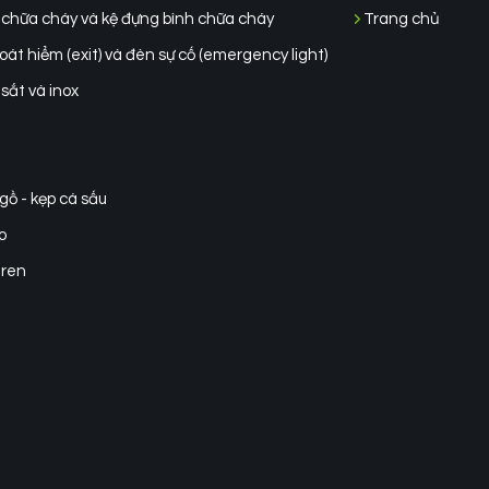
 chữa cháy và kệ đựng bình chữa cháy
Trang chủ
át hiểm (exit) và đèn sự cố (emergency light)
sắt và inox
gồ - kẹp cá sấu
o
ren