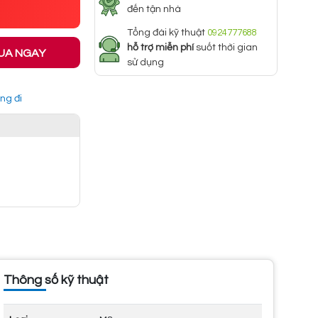
đến tận nhà
Tổng đài kỹ thuật
0924777688
hỗ trợ miễn phí
suốt thời gian
UA NGAY
sử dụng
ng đi
Thông số kỹ thuật