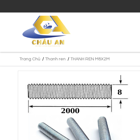
/
/
Trang Chủ
Thanh ren
THANH REN M8X2M