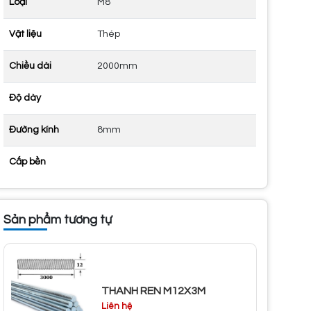
Loại
M8
Vật liệu
Thép
Chiều dài
2000mm
Độ dày
Đường kính
8mm
Cấp bền
Sản phẩm tương tự
THANH REN M12X3M
Liên hệ