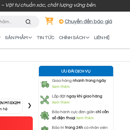
 tư chuẩn xác, chất lượng vững bền.
Chuyển đến báo giá
U
SẢN PHẨM
TIN TỨC
CHÍNH SÁCH
LIÊN HỆ
ƯU ĐÃI DỊCH VỤ
Giao hàng
nhanh trong ngày
Xem thêm
Lắp đặt
ngay khi giao hàng
›
Xem thêm
EN M10X2M
THANH REN M10X3M
THANH REN M8X3M
THAN
ên hệ
Liên hệ
Liên hệ
Bảo hành cực đơn giản
chỉ cần
số điện thoại
Xem thêm
Bảo trì
trong 24h
có nhân viên