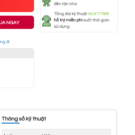
đến tận nhà
Tổng đài kỹ thuật
0924777688
hỗ trợ miễn phí
suốt thời gian
UA NGAY
sử dụng
ng đi
Thông số kỹ thuật