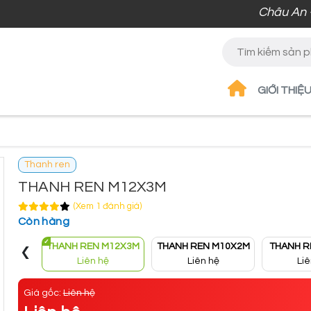
Châu An – Vật 
GIỚI THIỆ
Thanh ren
THANH REN M12X3M
(Xem 1 đánh giá)
Còn hàng
‹
THANH REN M12X3M
THANH REN M10X2M
THANH R
Liên hệ
Liên hệ
Li
Giá gốc:
Liên hệ