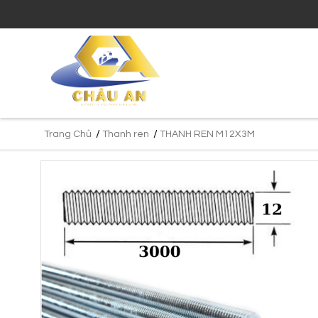
/
/
Trang Chủ
Thanh ren
THANH REN M12X3M