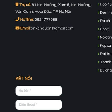
Hộp, tủ
Trụ sở:
81 Kim Hoàng, Xóm 5, Kim Hoàng,
Vân Canh, Hoài Đức, TP. Hà Nội
Đèn tho
Hotline:
0924777688
Đá cắt 
Email:
xnkchauan@gmail.com
Ubolt
Nở đạn
Kẹp xà 
Đai tre
Thanh 
Bulong
KẾT NỐI