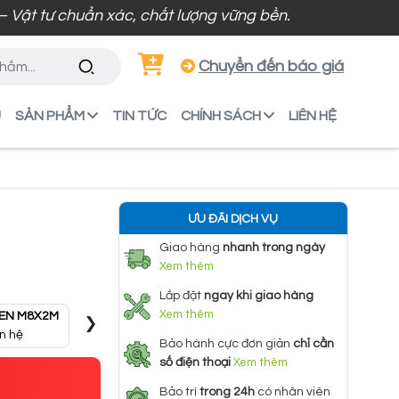
tư chuẩn xác, chất lượng vững bền.
Chuyển đến báo giá
U
SẢN PHẨM
TIN TỨC
CHÍNH SÁCH
LIÊN HỆ
ƯU ĐÃI DỊCH VỤ
Giao hàng
nhanh trong ngày
Xem thêm
Lắp đặt
ngay khi giao hàng
›
Xem thêm
EN M8X2M
THANH REN M10X3M
THANH REN M8X3M
THAN
ên hệ
Liên hệ
Liên hệ
Bảo hành cực đơn giản
chỉ cần
số điện thoại
Xem thêm
Bảo trì
trong 24h
có nhân viên