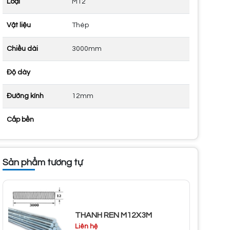
Loại
M12
Vật liệu
Thép
Chiều dài
3000mm
Độ dày
Đường kính
12mm
Cấp bền
Sản phẩm tương tự
THANH REN M12X3M
Liên hệ