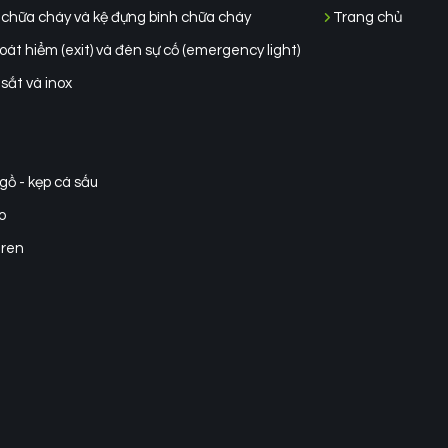
 chữa cháy và kệ đựng bình chữa cháy
Trang chủ
át hiểm (exit) và đèn sự cố (emergency light)
sắt và inox
gồ - kẹp cá sấu
o
ren