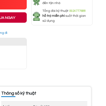
đến tận nhà
Tổng đài kỹ thuật
0924777688
hỗ trợ miễn phí
suốt thời gian
UA NGAY
sử dụng
ng đi
Thông số kỹ thuật