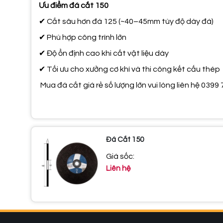
Ưu điểm đá cắt 1
50
✔
Cắt sâu hơn đá 125 (~40–45mm tùy độ dày đá)
✔
Phù hợp công trình lớn
✔
Độ ổn định cao khi cắt vật liệu dày
✔
Tối ưu cho xưởng cơ khí và thi công kết cấu thép
Mua đá cắt giá rẻ số lượng lớn vui lòng liên hệ 039
Đá Cắt 150
Giá sốc:
Liên hệ