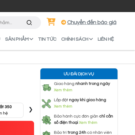
Chuyển đến báo giá
U
SẢN PHẨM
TIN TỨC
CHÍNH SÁCH
LIÊN HỆ
ƯU ĐÃI DỊCH VỤ
Giao hàng
nhanh trong ngày
Xem thêm
Lắp đặt
ngay khi giao hàng
›
Xem thêm
ắt 350
Đá Cắt 180
Đá Cắt 125
ên hệ
Liên hệ
Liên hệ
Bảo hành cực đơn giản
chỉ cần
số điện thoại
Xem thêm
Bảo trì
trong 24h
có nhân viên