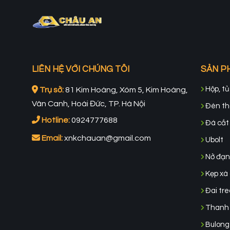
LIÊN HỆ VỚI CHÚNG TÔI
SẢN P
Hộp, tủ
Trụ sở:
81 Kim Hoàng, Xóm 5, Kim Hoàng,
Vân Canh, Hoài Đức, TP. Hà Nội
Đèn tho
Hotline:
0924777688
Đá cắt 
Email:
xnkchauan@gmail.com
Ubolt
Nở đạn
Kẹp xà 
Đai tre
Thanh 
Bulong