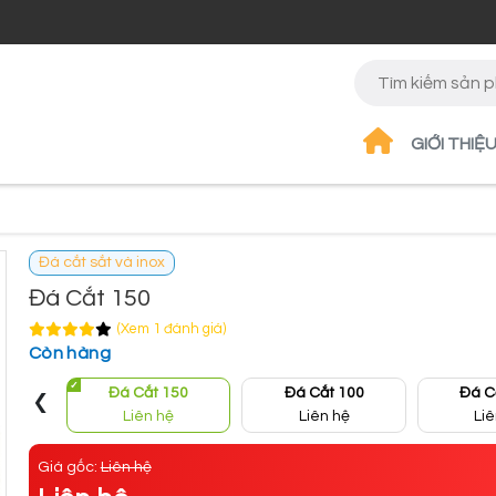
GIỚI THIỆ
Đá cắt sắt và inox
Đá Cắt 150
(Xem 1 đánh giá)
Còn hàng
‹
Đá Cắt 150
Đá Cắt 100
Đá C
Liên hệ
Liên hệ
Li
Giá gốc:
Liên hệ