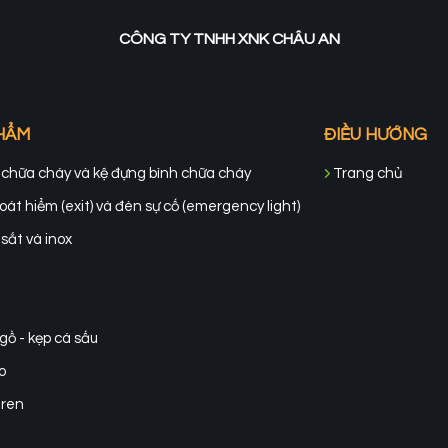
CÔNG TY TNHH XNK CHÂU AN
HẨM
ĐIỀU HƯỚNG
 chữa cháy và kệ đựng bình chữa cháy
Trang chủ
át hiểm (exit) và đèn sự cố (emergency light)
sắt và inox
gồ - kẹp cá sấu
o
ren