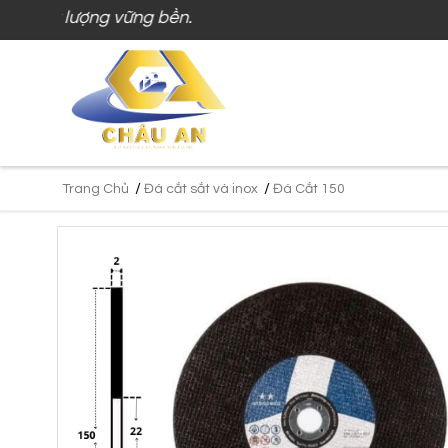
ất lượng vững bền.
/
/
Trang Chủ
Đá cắt sắt và inox
Đá Cắt 150