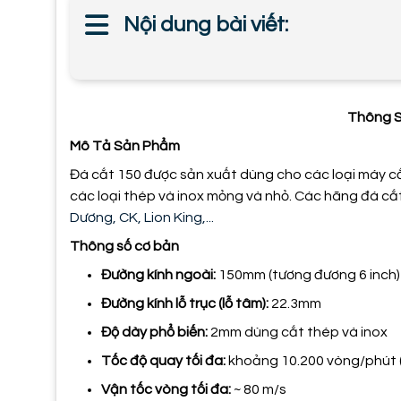
Nội dung bài viết:
Thông S
Mô Tả Sản Phẩm
Đá cắt 150 được sản xuất dùng cho các loại máy c
các loại thép và inox mỏng và nhỏ. Các hãng đá cắt
Dương,
CK, Lion King,...
Thông số cơ bản
Đường kính ngoài:
1
50
mm (tương đương
6
inch)
Đường kính lỗ trục (lỗ tâm):
22.3
mm
Độ dày phổ biến
:
2mm dùng cắt thép và inox
Tốc độ quay tối đa:
khoảng
10.200
vòng/phút 
Vận tốc vòng tối đa:
~ 80 m/s