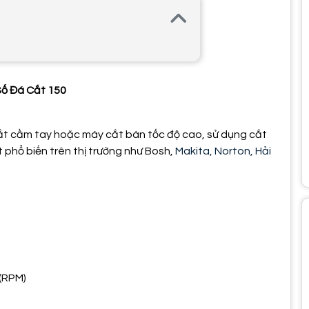
ố Đá Cắt 150
ắt cầm tay hoặc máy cắt bàn tốc độ cao, sử dụng cắt
 phổ biến trên thị trường như Bosh,
Makita, Norton, Hải
(RPM)