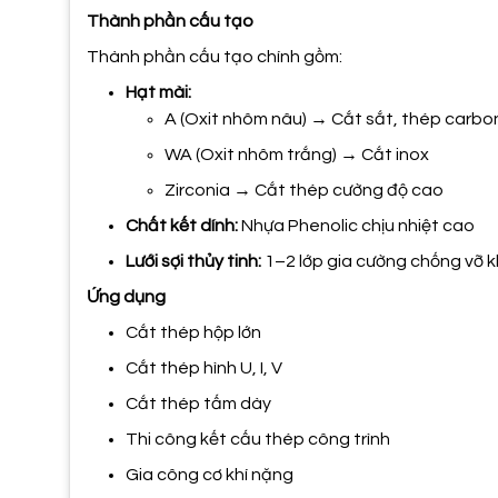
Thành phần cấu tạo
Thành phần cấu tạo chính gồm:
Hạt mài:
A (Oxit nhôm nâu) → Cắt sắt, thép carbo
WA (Oxit nhôm trắng) → Cắt inox
Zirconia → Cắt thép cường độ cao
Chất kết dính:
Nhựa Phenolic chịu nhiệt cao
Lưới sợi thủy tinh:
1–2 lớp gia cường chống vỡ k
Ứng dụng
Cắt thép hộp lớn
Cắt thép hình U, I, V
Cắt thép tấm dày
Thi công kết cấu thép công trình
Gia công cơ khí nặng