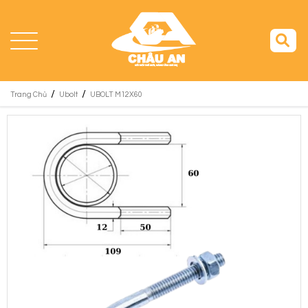
/
/
Trang Chủ
Ubolt
UBOLT M12X60