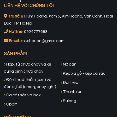
LIÊN HỆ VỚI CHÚNG TÔI
Trụ sở:
81 Kim Hoàng, Xóm 5, Kim Hoàng, Vân Canh, Hoài
Đức, TP. Hà Nội
Hotline:
0924777688
Email:
xnkchauan@gmail.com
SẢN PHẨM
Hộp, tủ chữa cháy và kệ
Nở đạn
đựng bình chữa cháy
Kẹp xà gồ - kẹp cá sấu
Đèn thoát hiểm (exit) và
Đai treo
đèn sự cố (emergency light)
Thanh ren
Đá cắt sắt và inox
Bulong
Ubolt