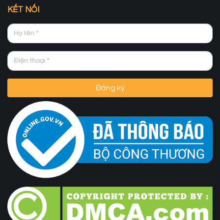
KẾT NỐI
Đăng ký