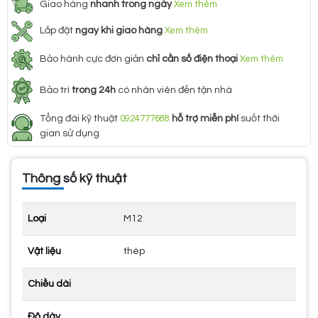
Giao hàng
nhanh trong ngày
Xem thêm
Lắp đặt
ngay khi giao hàng
Xem thêm
Bảo hành cực đơn giản
chỉ cần số điện thoại
Xem thêm
Bảo trì
trong 24h
có nhân viên đến tận nhà
Tổng đài kỹ thuật
0924777688
hỗ trợ miễn phí
suốt thời
gian sử dụng
Thông số kỹ thuật
Loại
M12
Vật liệu
thép
Chiều dài
Độ dày