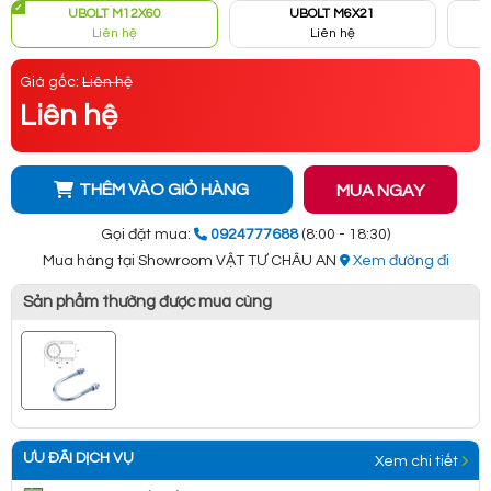
UBOLT M12X60
UBOLT M6X21
Liên hệ
Liên hệ
Giá gốc:
Liên hệ
Liên hệ
THÊM VÀO GIỎ HÀNG
MUA NGAY
Gọi đặt mua:
0924777688
(8:00 - 18:30)
Mua hàng tại Showroom VẬT TƯ CHÂU AN
Xem đường đi
Sản phẩm thường được mua cùng
ƯU ĐÃI DỊCH VỤ
Xem chi tiết