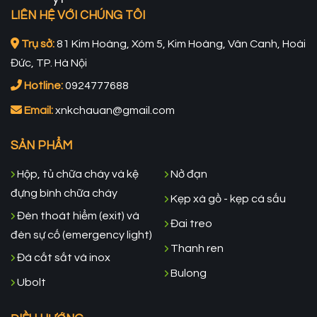
LIÊN HỆ VỚI CHÚNG TÔI
Trụ sở:
81 Kim Hoàng, Xóm 5, Kim Hoàng, Vân Canh, Hoài
Đức, TP. Hà Nội
Hotline:
0924777688
Email:
xnkchauan@gmail.com
SẢN PHẨM
Hộp, tủ chữa cháy và kệ
Nở đạn
đựng bình chữa cháy
Kẹp xà gồ - kẹp cá sấu
Đèn thoát hiểm (exit) và
Đai treo
đèn sự cố (emergency light)
Thanh ren
Đá cắt sắt và inox
Bulong
Ubolt