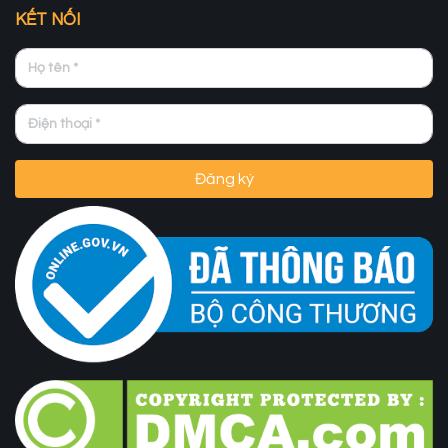
KẾT NỐI
Đăng ký