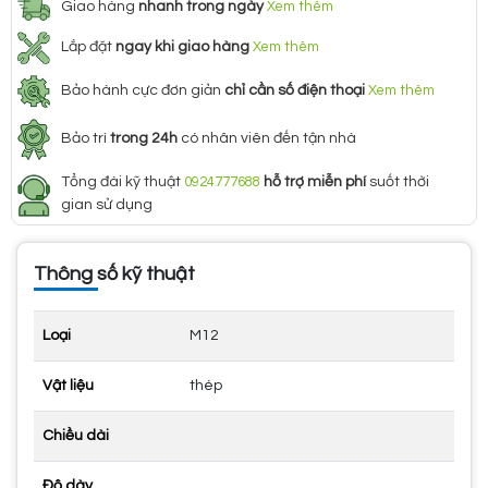
Giao hàng
nhanh trong ngày
Xem thêm
Lắp đặt
ngay khi giao hàng
Xem thêm
Bảo hành cực đơn giản
chỉ cần số điện thoại
Xem thêm
Bảo trì
trong 24h
có nhân viên đến tận nhà
Tổng đài kỹ thuật
0924777688
hỗ trợ miễn phí
suốt thời
gian sử dụng
Thông số kỹ thuật
Loại
M12
Vật liệu
thép
Chiều dài
Độ dày