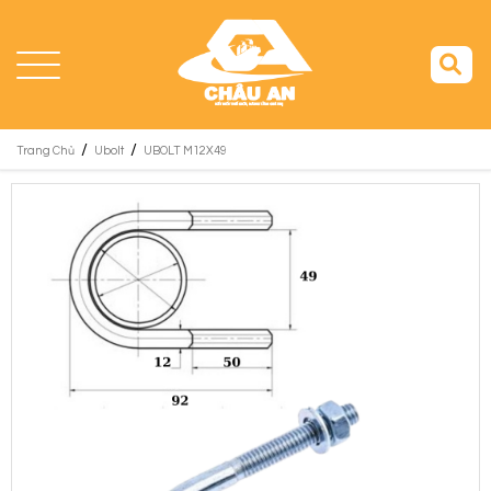
/
/
Trang Chủ
Ubolt
UBOLT M12X49