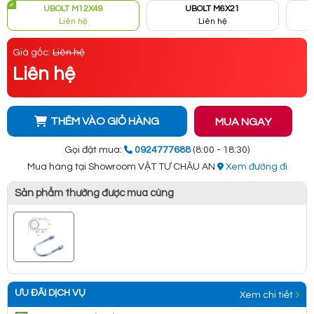
UBOLT M12X49
UBOLT M6X21
Liên hệ
Liên hệ
Giá gốc:
Liên hệ
Liên hệ
THÊM VÀO GIỎ HÀNG
MUA NGAY
Gọi đặt mua:
0924777688
(8:00 - 18:30)
Mua hàng tại Showroom VẬT TƯ CHÂU AN
Xem đường đi
Sản phẩm thường được mua cùng
ƯU ĐÃI DỊCH VỤ
Xem chi tiết