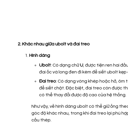
2. Khác nhau giữa
u
bolt và đai treo
Hình dáng
Ubolt
: Có dạng chữ
U
,
được tiện ren hai đầ
đai ốc và long đen
đi kèm để
siết
ubolt
kẹp 
Đai treo
: Có dạng vòng khép hoặc hở, ôm tr
để siết chặt. Đặc biệt, đai treo còn được th
có thể thay đổi được độ cao của hệ thống.
Như vậy, về hình dáng
u
bolt
có thể
giữ ống the
góc độ khác nhau
, trong khi đai treo lại phù 
cấu thép.