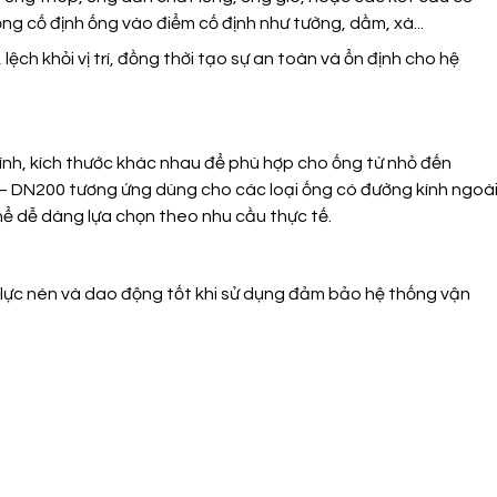
ng cố định ống vào điểm cố định như tường, dầm, xà...
ệch khỏi vị trí, đồng thời tạo sự an toàn và ổn định cho hệ
ính, kích thước khác nhau để phù hợp cho ống từ nhỏ đến
– DN200 tương ứng dùng cho các loại ống có đường kính ngoà
hể dễ dàng lựa chọn theo nhu cầu thực tế.
, lực nén và dao động
tốt khi sử dụng
đảm bảo hệ thống vận