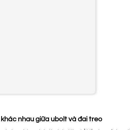
 khác nhau giữa
u
bolt và đai treo