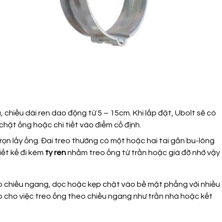
u, chiều dài ren dao động từ 5 – 15cm
. Khi lắp đặt, Ubolt
sẽ có
chặt ống hoặc chi tiết
vào điểm cố định.
ọn lấy ống. Đai treo thường có một hoặc hai tai gắn bu-lông
iết kế đi kèm
ty ren
nhằm treo ống từ trần hoặc giá đỡ
nhờ vậy
o chiều ngang
, dọc
hoặc kẹp chặt vào bề mặt phẳng
với nhiều
hợp cho việc treo ống theo chiều
ngang như
trần nhà hoặc kết