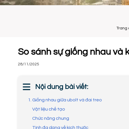
Trang 
So sánh sự giống nhau và k
28/11/2025
Nội dung bài viết:
1. Giống nhau giữa ubolt và đai treo
Vật liệu chế tạo
Chức năng chung
Tính đa dạng về kích thước