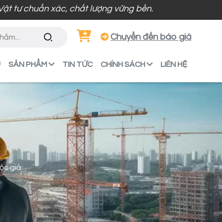
n xác, chất lượng vững bền.
Chuyển đến báo giá
U
SẢN PHẨM
TIN TỨC
CHÍNH SÁCH
LIÊN HỆ
ộc giả