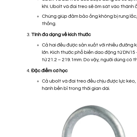
khí.
Ubolt và đai treo sẽ ôm sát vào thành ố
Chúng giúp đảm bảo ống không bị rung lắc, l
thống.
Tính đa dạng về kích thước
Cả hai đều được sản xuất với nhiều đường k
lớn.
Kích thước phổ biến dao động từ DN15 
từ 21.2 – 219.1mm.
Do vậy, người dùng có t
Đặc điểm cơ học
Cả
u
bolt và đai treo đều chịu được lực kéo
hành bền bỉ trong thời gian dài.