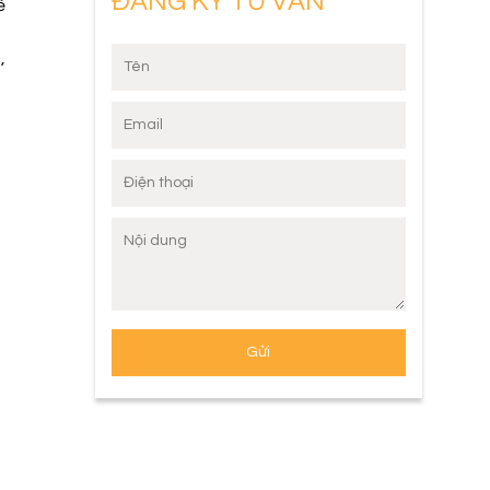
ĐĂNG KÝ TƯ VẤN
ể
,