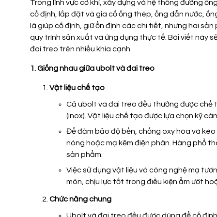
Trong lĩnh vực cơ khí, xây dựng và hệ thống đường ống,
cố định, lắp đặt và gia cố ống thép, ống dẫn nước, ốn
là giúp cố định, giữ ổn định các chi tiết, nhưng hai sả
quy trình sản xuất và ứng dụng thực tế. Bài viết này s
đai treo trên nhiều khía cạnh.
1. Giống nhau giữa
u
bolt và đai treo
Vật liệu chế tạo
Cả
u
bolt và đai treo đều thường được chế
(inox).
Vật liệu chế tạo được lựa chọn kỹ cà
Để đảm bảo độ bền, chống oxy hóa và kéo 
nóng
hoặc
mạ kẽm điện phân
. Hàng phổ th
sản phẩm.
Việc sử dụng vật liệu và công nghệ mạ tươn
mòn, chịu lực tốt trong điều kiện ẩm ướt hoặ
Chức năng chung
Ubolt và đai treo đều được dùng để cố định