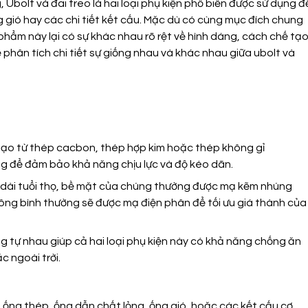
 Ubolt và đai treo là hai loại phụ kiện phổ biến được sử dụng đ
g gió hay các chi tiết kết cấu. Mặc dù có cùng mục đích chung
n phẩm này lại có sự khác nhau rõ rệt về hình dáng, cách chế tạo
ẽ phân tích chi tiết sự giống nhau và khác nhau giữa
u
bolt và
 tạo từ thép cacbon, thép hợp kim hoặc thép không gỉ
ng để đảm bảo khả năng chịu lực và độ kéo dãn.
dài tuổi thọ, bề mặt của chúng thường được mạ kẽm nhúng
ông bình thường sẽ được mạ điện phân để tối ưu giá thành của
g tự nhau giúp cả hai loại phụ kiện này có khả năng chống ăn
c ngoài trời.
 ống thép, ống dẫn chất lỏng, ống gió, hoặc các kết cấu cơ